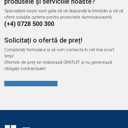
produsele și serviciile noaste?
Specialiștii noştri sunt gata să vă răspundă la întrebări şi să vă
ofere soluţiile optime pentru proiectele dumneavoastră.
(+4) 0728 500 300
Solicitați o ofertă de preț!
Completați formularul și vă vom contacta în cel mai scurt
timp!
Ofertele de preț se realizează GRATUIT și nu generează
obligații contractuale!
FORMULAR DE OFERTARE!