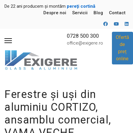
De 22 ani producem și montăm
pereţi cortină
Despre noi
Servicii
Blog
Contact
0728 500 300
Ofertă
office@exigere.ro
de
preț
online
Ferestre și uși din
aluminiu CORTIZO,
ansamblu comercial,
VAMA VECHE