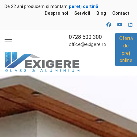
De 22 ani producem și montăm
pereţi cortină
Despre noi
Servicii
Blog
Contact
0728 500 300
Ofertă
office@exigere.ro
de
preț
online