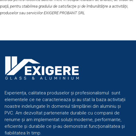
piaţă, pentru stabilirea gradului de satisfacţie şi de îmbunătăţire a activităţii,
produselor sau serviciilor EXIGERE PROBANT SRL
Experiența, calitatea produselor și profesionalismul sunt
elementele ce ne caracterieaza și au stat la baza activitații
noastre indelungate în domeniul tâmplăriei din aluminiu și
PVC. Am dezvoltat parteneriate durabile cu companii de
renume și am implementat soluții moderne, performante,
eficiente și durabile ce și-au demonstrat funcționalitatea și
fiabilitatea în timp.