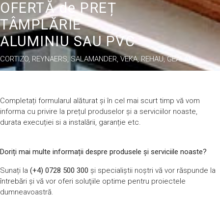
OFERTĂ de PREȚ
TÂMPLĂRIE
ALUMINIU SAU PVC
CORTIZO, REYNAERS, SALAMANDER, VEKA, REHAU, GEALAN
Completați formularul alăturat și în cel mai scurt timp vă vom
informa cu privire la prețul produselor și a serviciilor noaste,
durata execuției si a instalării, garanție etc.
Doriți mai multe informații despre produsele și serviciile noaste?
Sunați la
(+4) 0728 500 300
și specialiștii noştri vă vor răspunde la
întrebări şi vă vor oferi soluţiile optime pentru proiectele
dumneavoastră.