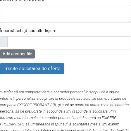
Încarcă schiță sau alte fișiere
Add another file
* Declar că am completat date cu caracter personal în scopul de a obţine
informaţii personalizate cu privire la produsele sau soluţiile comercializate de
compania EXIGERE PROBANT SRL și sunt de acord ca datele mele cu caracter
personal să fie prelucrate în scopul de a îmi răspunde la solicitare. Prin
furnizarea datelor mele cu caracter personal sunt de acord ca EXIGERE
PROBANT SRL să urmărească răspunsul la solicitarea mea şi îmi exprim
acordul pentru folosirea datelor mele în scopul realizării de analize, de studii de